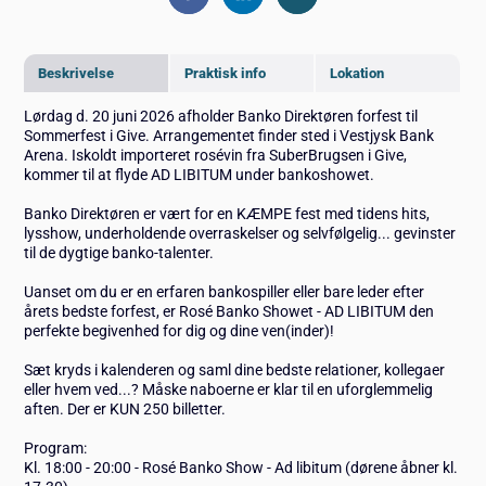
Beskrivelse
Praktisk info
Lokation
Lørdag d. 20 juni 2026 afholder Banko Direktøren forfest til
Sommerfest i Give. Arrangementet finder sted i Vestjysk Bank
Arena. Iskoldt importeret rosévin fra SuberBrugsen i Give,
kommer til at flyde AD LIBITUM under bankoshowet.
Banko Direktøren er vært for en KÆMPE fest med tidens hits,
lysshow, underholdende overraskelser og selvfølgelig... gevinster
til de dygtige banko-talenter.
Uanset om du er en erfaren bankospiller eller bare leder efter
årets bedste forfest, er Rosé Banko Showet - AD LIBITUM den
perfekte begivenhed for dig og dine ven(inder)!
Sæt kryds i kalenderen og saml dine bedste relationer, kollegaer
eller hvem ved...? Måske naboerne er klar til en uforglemmelig
aften. Der er KUN 250 billetter.
Program:
Kl. 18:00 - 20:00 - Rosé Banko Show - Ad libitum (dørene åbner kl.