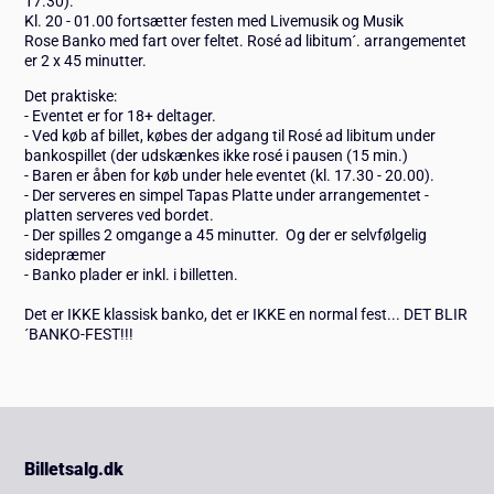
17.30).
Kl. 20 - 01.00 fortsætter festen med Livemusik og Musik
Rose Banko med fart over feltet. Rosé ad libitum´. arrangementet
er 2 x 45 minutter.
Det praktiske:
- Eventet er for 18+ deltager.
- Ved køb af billet, købes der adgang til Rosé ad libitum under
bankospillet (der udskænkes ikke rosé i pausen (15 min.)
- Baren er åben for køb under hele eventet (kl. 17.30 - 20.00).
- Der serveres en simpel Tapas Platte under arrangementet -
platten serveres ved bordet.
- Der spilles 2 omgange a 45 minutter. Og der er selvfølgelig
sidepræmer
- Banko plader er inkl. i billetten.
Det er IKKE klassisk banko, det er IKKE en normal fest... DET BLIR
´BANKO-FEST!!!
Billetsalg.dk