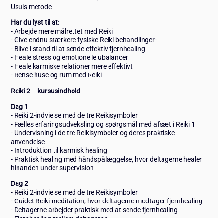
Usuis metode
Har du lyst til at:
- Arbejde mere målrettet med Reiki
- Give endnu stærkere fysiske Reiki behandlinger-
- Blive i stand til at sende effektiv fjernhealing
- Heale stress og emotionelle ubalancer
- Heale karmiske relationer mere effektivt
- Rense huse og rum med Reiki
Reiki 2 – kursusindhold
Dag 1
- Reiki 2-indvielse med de tre Reikisymboler
- Fælles erfaringsudveksling og spørgsmål med afsæt i Reiki 1
- Undervisning i de tre Reikisymboler og deres praktiske
anvendelse
- Introduktion til karmisk healing
- Praktisk healing med håndspålæggelse, hvor deltagerne healer
hinanden under supervision
Dag 2
- Reiki 2-indvielse med de tre Reikisymboler
- Guidet Reiki-meditation, hvor deltagerne modtager fjernhealing
- Deltagerne arbejder praktisk med at sende fjernhealing