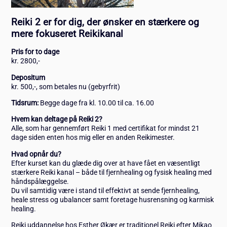
Reiki 2 er for dig, der ønsker en stærkere og
mere fokuseret Reikikanal
Pris for to dage
kr. 2800,-
Depositum
kr. 500,-, som betales nu (gebyrfrit)
Tidsrum:
Begge dage fra kl. 10.00 til ca. 16.00
Hvem kan deltage på Reiki 2?
Alle, som har gennemført Reiki 1 med certifikat for mindst 21
dage siden enten hos mig eller en anden Reikimester.
Hvad opnår du?
Efter kurset kan du glæde dig over at have fået en væsentligt
stærkere Reiki kanal – både til fjernhealing og fysisk healing med
håndspålæggelse.
Du vil samtidig være i stand til effektivt at sende fjernhealing,
heale stress og ubalancer samt foretage husrensning og karmisk
healing.
Reiki uddannelse hos Esther Økær er traditionel Reiki efter Mikao