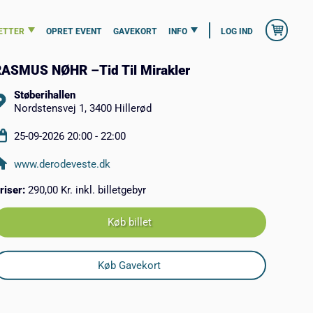
ETTER
OPRET EVENT
GAVEKORT
INFO
LOG IND
ASMUS NØHR –Tid Til Mirakler
Støberihallen
Nordstensvej 1, 3400 Hillerød
25-09-2026 20:00 - 22:00
www.derodeveste.dk
riser:
290,00 Kr. inkl. billetgebyr
Køb billet
Køb Gavekort