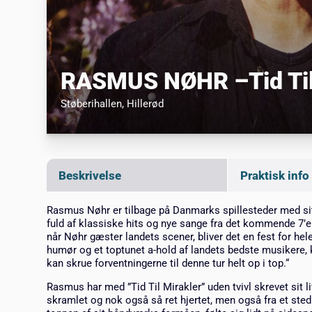
RASMUS NØHR –Tid Til
Støberihallen
, Hillerød
Beskrivelse
Praktisk info
Rasmus Nøhr er tilbage på Danmarks spillesteder med sit 
fuld af klassiske hits og nye sange fra det kommende 7’en
når Nøhr gæster landets scener, bliver det en fest for hel
humør og et toptunet a-hold af landets bedste musikere
kan skrue forventningerne til denne tur helt op i top.“
Rasmus har med ”Tid Til Mirakler” uden tvivl skrevet sit l
skramlet og nok også så ret hjertet, men også fra et sted 