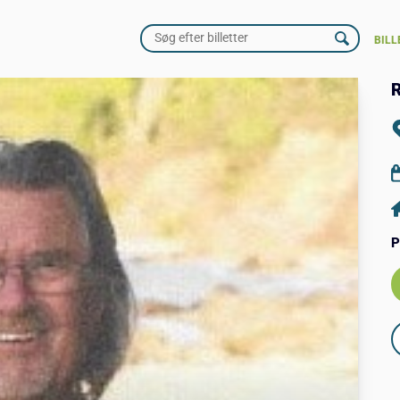
BILL
R
P