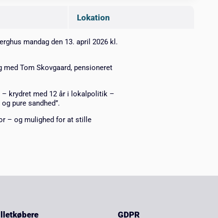
Lokation
jerghus
mandag den 13. april 2026 kl.
rag med
Tom Skovgaard
, pensioneret
– krydret med 12 år i lokalpolitik –
e og pure sandhed”.
or – og mulighed for at stille
billetkøbere
GDPR