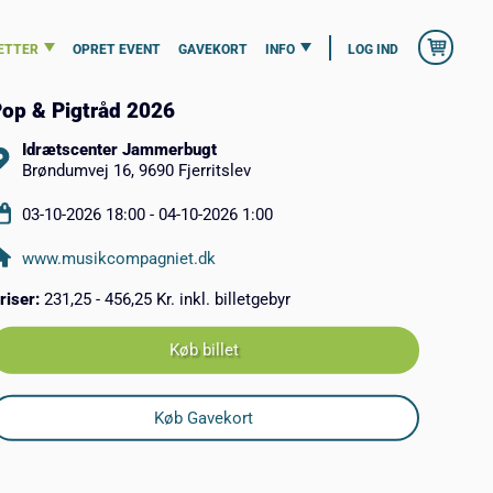
ETTER
OPRET EVENT
GAVEKORT
INFO
LOG IND
op & Pigtråd 2026
Idrætscenter Jammerbugt
Brøndumvej 16, 9690 Fjerritslev
03-10-2026 18:00 - 04-10-2026 1:00
www.musikcompagniet.dk
riser:
231,25 - 456,25 Kr. inkl. billetgebyr
Køb billet
Køb Gavekort