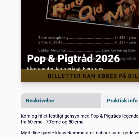
Pop & Pigtråd 2026
Idrætscenter Jammerbugt
, Fjerritslev
Beskrivelse
Praktisk info
Kom og få et festligt gensyn med Pop & Pigtråds legender
fra 60'erne-, 70'erne og 80'erne.
Mød dine gamle klassekammerater, naboer samt gode ven