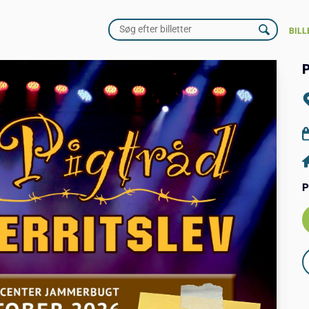
BILL
P
P