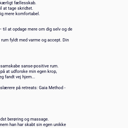
 kærligt fællesskab.
l at tage skridtet.
dig mere komfortabel.
e – til at opdage mere om dig selv og de
t rum fyldt med varme og accept. Din
at samskabe sanse-positive rum.
 på at udforske min egen krop,
eg fandt vej hjem...
slærere på retreats: Gaia Method -
idst berøring og massage.
ennem han har skabt sin egen unikke