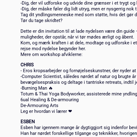
-Dig, der vil udforske og udvide dine grænser i et trygt og
-Dig, der måske føler dig lidt utryg, men er nysgerrig nok ti
Tag dit yndlingsmenneske med som støtte, hvis det gør 
Tør du tage skridtet?
Dette er din invitation til at lade nydelsen være din guid
muligheder, der opstår, når vi tør mødes ærligt og åbent.
Kom, og mærk kraften i at dele, modtage og udforske i e
rejse mod nydelse begynder her.
Mere om workshop afviklerne:
CHRIS
- Eros kropsarbejder og fornøjelseskunstner, der nyder 
-Computer Scientist, således nørdet af natur og brugte år
bevægelsespraksis og deltage i tantriske retreats, indtil j
-Burning Man 🔥
Totum & Thai Yoga Bodyworker, assisterede mine yndling
6ual Healing & De-armouring
De-Armouring Arts
Leg er hvordan vi lærer ❤
ESBEN
Esben har igennem mange år dygtiggjort sig indenfor bev
Han har nørdet forskellige tilgange og teknikker, hvorig