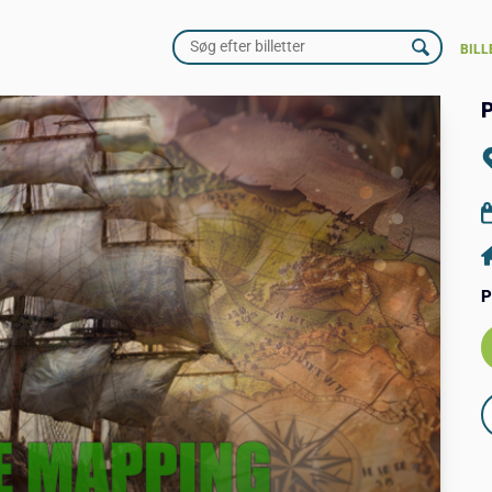
BILL
P
P