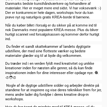
Danmarks bedste kunsthåndværkere og forhandlere af
materialer. Her er meget mere end sidst. Vi har vokseværk :-)
Der er konkurrencer hele dagen, workshops hvor du kan
prøve nyt og naturligvis gratis KREA-borde til børnene.
Når du køber billet i forsalg er du sikker på at komme ind til
nok Danmarks mest populære KREA-messe. Plus du bliver
hurtigt scannet ved forsalgskassen og kommer derfor hurtigt
ind.
Du finder et sandt skattekammer af landets dygtigste
udstillere, der med sine flotteste værker og bedste
materialer glæder sig til at byde dig velkommen.
Du træder ind i en verden fyldt med kreativitet og unikke
kreationer inden for næsten alle genrer, så du kan finde
inspirationen inden for dine interesser eller opdage nye.
🧶
🎨🧑‍🎨
Nogle af de dygtige udstillere sidder og arbejder direkte på
standene for at inspirere og vise deres teknikker frem for jer,
mens andre lader dig fordybe i deres kreative drop-in
workshops.
Hvis du har taget de mindste med til KREA-messe, vil du