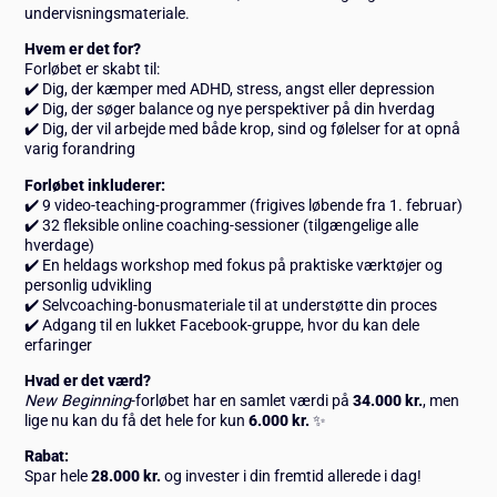
undervisningsmateriale.
Hvem er det for?
Forløbet er skabt til:
✔️ Dig, der kæmper med ADHD, stress, angst eller depression
✔️ Dig, der søger balance og nye perspektiver på din hverdag
✔️ Dig, der vil arbejde med både krop, sind og følelser for at opnå
varig forandring
Forløbet inkluderer:
✔️ 9 video-teaching-programmer (frigives løbende fra 1. februar)
✔️ 32 fleksible online coaching-sessioner (tilgængelige alle
hverdage)
✔️ En heldags workshop med fokus på praktiske værktøjer og
personlig udvikling
✔️ Selvcoaching-bonusmateriale til at understøtte din proces
✔️ Adgang til en lukket Facebook-gruppe, hvor du kan dele
erfaringer
Hvad er det værd?
New Beginning
-forløbet har en samlet værdi på
34.000 kr.
, men
lige nu kan du få det hele for kun
6.000 kr.
✨
Rabat:
Spar hele
28.000 kr.
og invester i din fremtid allerede i dag!