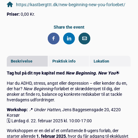
https://kastbergttt.dk/new-beginning-new-you-forloebet/
Priser:
0,00 Kr.
Share the event
Beskrivelse
Praktisk info
Lokation
Tag hul på dit nye kapitel med
New Beginning. New You
🌟
Har du ADHD, stress, angst eller depression – eller kender du en,
der har?
New Beginning
-forløbet er skræddersyet til dig, der
ønsker at finde ro, balance og konkrete redskaber til at tackle
hverdagens udfordringer.
Workshop:
📍
Under Hatten
, Jens Baggesensgade 20, 4220
Korsør
🗓 Lørdag d. 22. februar 2025 kl. 10:00-17:00
Workshoppen er en del af et omfattende 8-ugers forløb, der
starter allerede
1. februar 2025
, hvor du får adgang til eksklusivt