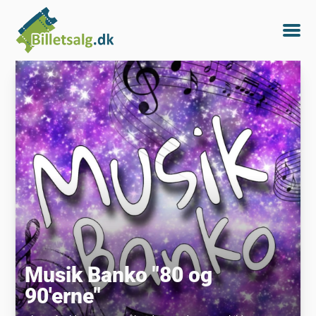
Musik Banko "80 og
90'erne"