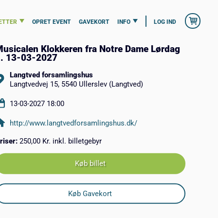
ETTER
OPRET EVENT
GAVEKORT
INFO
LOG IND
usicalen Klokkeren fra Notre Dame Lørdag
. 13-03-2027
Langtved forsamlingshus
Langtvedvej 15, 5540 Ullerslev (Langtved)
13-03-2027 18:00
http://www.langtvedforsamlingshus.dk/
riser:
250,00 Kr. inkl. billetgebyr
Køb billet
Køb Gavekort