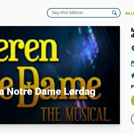
BILL
M
d
P
ra Notre Dame Lørdag