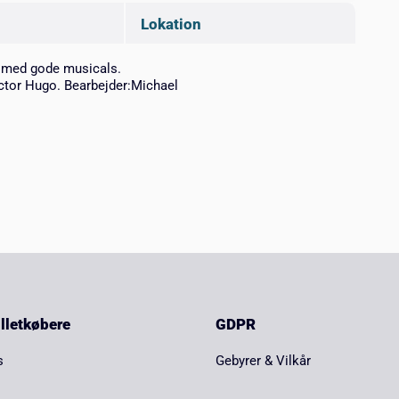
Lokation
r, med gode musicals.
Victor Hugo. Bearbejder:Michael
billetkøbere
GDPR
s
Gebyrer & Vilkår