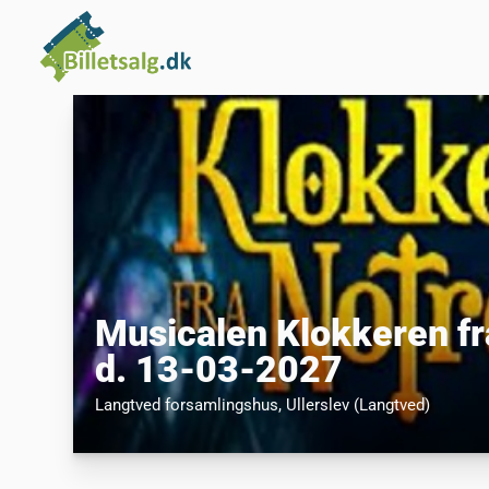
Musicalen Klokkeren f
d. 13-03-2027
Langtved forsamlingshus
, Ullerslev (Langtved)