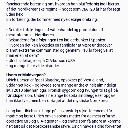
fascinerende beretning om, hvordan han bluffede sig ind i hjertet
af det Nordkoreanske regime – noget som CIA i 20 år har forsøgt
uden held.
En fortælling, der kommer med nye detaljer omkring:
• Detaljer i afsløringen af våbenhandel og produktion af
metamfetamin i Nordkorea
• Sekunderne før afsløringen i en kælderbunker i Spanien
• Hvordan det kan lykkedes en familiefar at være undercover
blandt ekstreme kommunister og gennem 10 år foregive, at
man er én af dem?
• Ulrichs deltagelse på CIA-kursus i USA
• og mange flere vilde historier
Hvem er Muldvarpen?
Ulrich Larsen er født i Slagelse, opvokset på Vestlolland,
uddannet kok – og levede som mange andre et helt almindeligt
liv. I 2010 blev han pga. kronisk sygdom dog tvunget til at gå på
førtidspension. Under sine lange hospitalsindlæggelser opgav
han ikke livet, men blev optaget af det mystiske Nordkorea.
I dag kan Ulrich se tilbage på en vanvittig rejse. Igennem ti år
mødte og lærte Ulrich om en spions metier fra de mest erfarne
operative MI5 og CIA-agenter – og endte som få andre at komme
helt tæt på det Nordkoreanske styre. Ulrich havde aldrig forventet