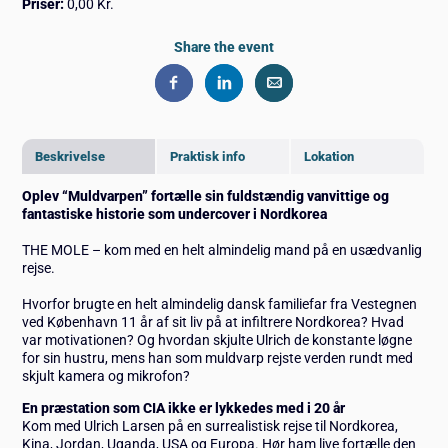
Priser:
0,00 Kr.
Share the event
Beskrivelse
Praktisk info
Lokation
Oplev “Muldvarpen” fortælle sin fuldstændig vanvittige og
fantastiske historie som undercover i Nordkorea
THE MOLE – kom med en helt almindelig mand på en usædvanlig
rejse.
Hvorfor brugte en helt almindelig dansk familiefar fra Vestegnen
ved København 11 år af sit liv på at infiltrere Nordkorea? Hvad
var motivationen? Og hvordan skjulte Ulrich de konstante løgne
for sin hustru, mens han som muldvarp rejste verden rundt med
skjult kamera og mikrofon?
En præstation som CIA ikke er lykkedes med i 20 år
Kom med Ulrich Larsen på en surrealistisk rejse til Nordkorea,
Kina, Jordan, Uganda, USA og Europa. Hør ham live fortælle den