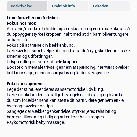
Beskrivelse
Praktisk info
Lokation
Lene fortæller om forløbet :
Fokus hos mor:
At træne/mærke din holdningsmuskulatur og core muskulatur, så
du opbygger styrke i kroppen i takt med at dit barn bliver tungere
at bære på.
Fokus på at træne din bækkenbund.
Lære øvelser som hjælper dig med at undgå ryg, skulder og nakke
smerter og udfordringer.
Udspænding og stræk af hele kroppen.
Booste din mentale trivsel gennem afspænding, nærværs øvelser,
bold massage, egen omsorgstips og åndedrætsøvelser.
Fokus hos børnene:
Lege der stimulerer deres sansemotoriske udvikling.
Læren omkring den naturlige bevægelses udvikling og hvordan
du som forælder nemt kan støtte dit barn videre gennem enkle
hverdags øvelser og tips.
Sanglege der vækker genkendelse, styrker jeres relation og
barnets tilknytning til dig og stimulerer hele kroppen.
Psykomotorisk baby massage.