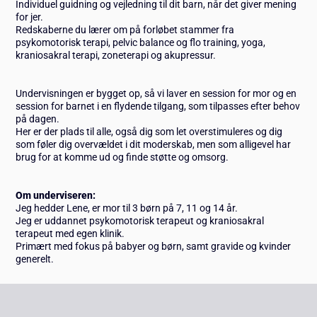
Individuel guidning og vejledning til dit barn, når det giver mening
for jer.
Redskaberne du lærer om på forløbet stammer fra
psykomotorisk terapi, pelvic balance og flo training, yoga,
kraniosakral terapi, zoneterapi og akupressur.
Undervisningen er bygget op, så vi laver en session for mor og en
session for barnet i en flydende tilgang, som tilpasses efter behov
på dagen.
Her er der plads til alle, også dig som let overstimuleres og dig
som føler dig overvældet i dit moderskab, men som alligevel har
brug for at komme ud og finde støtte og omsorg.
Om underviseren:
Jeg hedder Lene, er mor til 3 børn på 7, 11 og 14 år.
Jeg er uddannet psykomotorisk terapeut og kraniosakral
terapeut med egen klinik.
Primært med fokus på babyer og børn, samt gravide og kvinder
generelt.