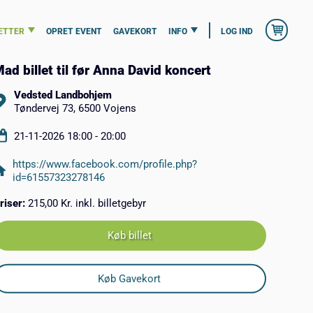
ETTER
OPRET EVENT
GAVEKORT
INFO
LOG IND
ad billet til før Anna David koncert
Vedsted Landbohjem
Tøndervej 73, 6500 Vojens
21-11-2026 18:00 - 20:00
https://www.facebook.com/profile.php?
id=61557323278146
riser:
215,00 Kr. inkl. billetgebyr
Køb billet
Køb Gavekort