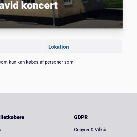
David koncert
Lokation
som kun
kan købes af personer som
billetkøbere
GDPR
s
Gebyrer & Vilkår