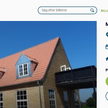
BILL
M
P