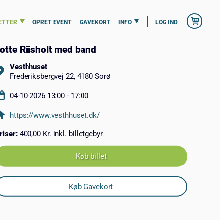
ETTER
OPRET EVENT
GAVEKORT
INFO
LOG IND
otte Riisholt med band
Vesthhuset
Frederiksbergvej 22, 4180 Sorø
04-10-2026 13:00 - 17:00
https://www.vesthhuset.dk/
riser:
400,00 Kr. inkl. billetgebyr
Køb billet
Køb Gavekort