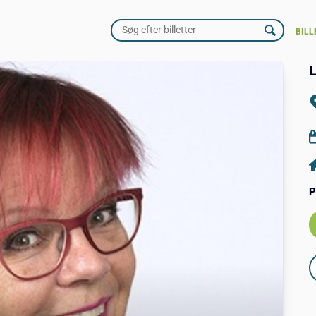
BILL
L
P