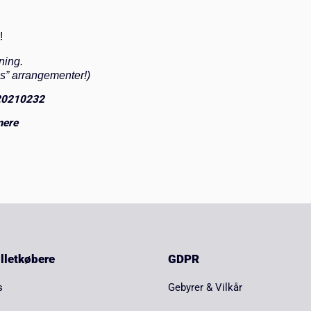
!
ning.
is” arrangementer!)
 20210232
mere
billetkøbere
GDPR
s
Gebyrer & Vilkår