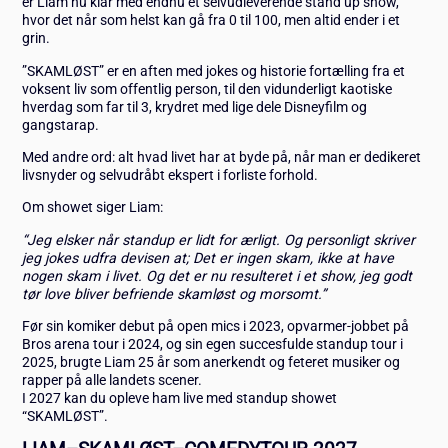
er Liam nu klar med endnu et selvudleverende stand up show,
hvor det når som helst kan gå fra 0 til 100, men altid ender i et
grin.
”SKAMLØST” er en aften med jokes og historie fortælling fra et
voksent liv som offentlig person, til den vidunderligt kaotiske
hverdag som far til 3, krydret med lige dele Disneyfilm og
gangstarap.
Med andre ord: alt hvad livet har at byde på, når man er dedikeret
livsnyder og selvudråbt ekspert i forliste forhold.
Om showet siger Liam:
“Jeg elsker når standup er lidt for ærligt. Og personligt skriver
jeg jokes udfra devisen at; Det er ingen skam, ikke at have
nogen skam i livet. Og det er nu resulteret i et show, jeg godt
tør love bliver befriende skamløst og morsomt.”
Før sin komiker debut på open mics i 2023, opvarmer-jobbet på
Bros arena tour i 2024, og sin egen succesfulde standup tour i
2025, brugte Liam 25 år som anerkendt og feteret musiker og
rapper på alle landets scener.
I 2027 kan du opleve ham live med standup showet
“SKAMLØST”.