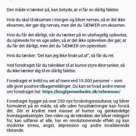
Den måde vi tænker på, kan betyde, at vi får en dårlig følelse.
Hvis du skal til eksamen i morgen og bliver nervøs, så er det ikke
eksamen, der gør dig nervøs, men det du TÆNKER om eksamen.
Hvis du får det dårligt, når du tænker på en ubehagelig oplevelse,
du oplevede for en uge siden, så er det ikke oplevelsen der gør, at
du får det dårligt, men det du TÆNKER om oplevelsen.
Hvis du tænker: "Det kan jeg ikke finde ud af", så får du ret.
Ved foredraget får du teknikker til at kunne styre dine tanker, så
du ikke tænker dig til en dårlig følelse.
Foredraget er indtil nu set af mere end 15.000 personer – som
alle giver positive tilbagemeldinger. Du kan se hvad andre mener
om foredraget her:
https://brughjernenbedre.dk/referencer/
Foredraget bygger på over 250 nye forskningsresultater, og bliver
formuleret på en måde, så alle uden forudsætninger kan forstå
det. Det er krydret med masser af humor og genkendelige
hverdagseksempler. Den viden og de teknikker, der bliver redegjort
for, kan udføres af alle, har en revolutionerende effekt og kan
modvirke stress, angst, depression og andre invaliderende
tilstande.