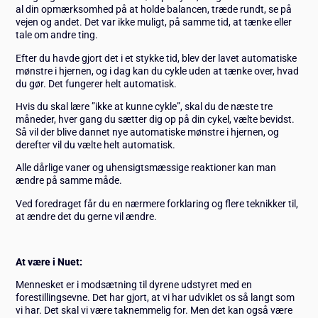
al din opmærksomhed på at holde balancen, træde rundt, se på
vejen og andet. Det var ikke muligt, på samme tid, at tænke eller
tale om andre ting.
Efter du havde gjort det i et stykke tid, blev der lavet automatiske
mønstre i hjernen, og i dag kan du cykle uden at tænke over, hvad
du gør. Det fungerer helt automatisk.
Hvis du skal lære ”ikke at kunne cykle”, skal du de næste tre
måneder, hver gang du sætter dig op på din cykel, vælte bevidst.
Så vil der blive dannet nye automatiske mønstre i hjernen, og
derefter vil du vælte helt automatisk.
Alle dårlige vaner og uhensigtsmæssige reaktioner kan man
ændre på samme måde.
Ved foredraget får du en nærmere forklaring og flere teknikker til,
at ændre det du gerne vil ændre.
At være i Nuet:
Mennesket er i modsætning til dyrene udstyret med en
forestillingsevne. Det har gjort, at vi har udviklet os så langt som
vi har. Det skal vi være taknemmelig for. Men det kan også være