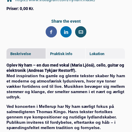
Priser:
0,00 Kr.
Share the event
Beskrivelse
Praktisk info
Lokation
Oplev Ny ham – en duo med vokal (Maria Ljósá), cello, guitar og
elektronik (Andreas Tykjær Restorff).
Med inspiration fra gamle og glemte tekster skaber Ny ham
et moderne og atmosfærisk lydunivers, hvor nye toner
vækker fortidens ord til live. Musikken bevæger sig mellem
stemmer og klange, der smelter sammen i et nært og ærligt
udtryk.
Ved koncerten i Mellerup har Ny ham særligt fokus på
salmedigteren Thomas Kingo. Hans tekster fortolkes
gennem nye kompositioner og nutidige lydlandskaber.
Publikum inviteres til fordybelse, eftertanke og håb – i
spændingsfeltet mellem tradition og fornyelse.