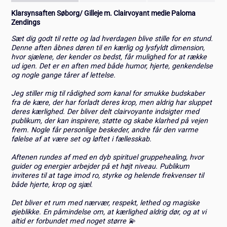
Klarsynsaften Søborg/ Gilleje m. Clairvoyant medie Paloma
Zendings
Sæt dig godt til rette og lad hverdagen blive stille for en stund.
Denne aften åbnes døren til en kærlig og lysfyldt dimension,
hvor sjælene, der kender os bedst, får mulighed for at række
ud igen. Det er en aften med både humor, hjerte, genkendelse
og nogle gange tårer af lettelse.
Jeg stiller mig til rådighed som kanal for smukke budskaber
fra de kære, der har forladt deres krop, men aldrig har sluppet
deres kærlighed. Der bliver delt clairvoyante indsigter med
publikum, der kan inspirere, støtte og skabe klarhed på vejen
frem. Nogle får personlige beskeder, andre får den varme
følelse af at være set og løftet i fællesskab.
Aftenen rundes af med en dyb spirituel gruppehealing, hvor
guider og energier arbejder på et højt niveau. Publikum
inviteres til at tage imod ro, styrke og helende frekvenser til
både hjerte, krop og sjæl.
Det bliver et rum med nærvær, respekt, lethed og magiske
øjeblikke. En påmindelse om, at kærlighed aldrig dør, og at vi
altid er forbundet med noget større 💫