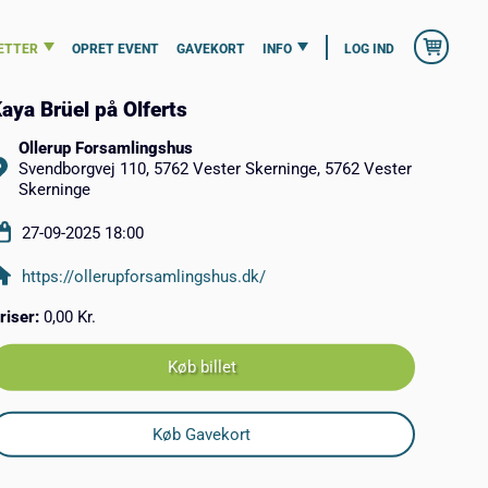
ETTER
OPRET EVENT
GAVEKORT
INFO
LOG IND
aya Brüel på Olferts
Ollerup Forsamlingshus
Svendborgvej 110, 5762 Vester Skerninge, 5762 Vester
Skerninge
27-09-2025 18:00
https://ollerupforsamlingshus.dk/
riser:
0,00 Kr.
Køb billet
Køb Gavekort