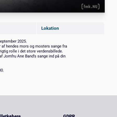
Lokation
september 2025.
er af hendes mors og mosters sange fra
gtig rolle i det store verdensbillede.
af Jomfru Ane Band’s sange ind på din
30.
billetkøbere
GDPR