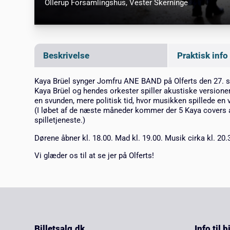
Ollerup Forsamlingshus
, Vester Skerninge
Beskrivelse
Praktisk info
Kaya Brüel synger Jomfru ANE BAND på Olferts den 27. 
Kaya Brüel og hendes orkester spiller akustiske version
en svunden, mere politisk tid, hvor musikken spillede en vi
(I løbet af de næste måneder kommer der 5 Kaya covers 
spilletjeneste.)
Dørene åbner kl. 18.00. Mad kl. 19.00. Musik cirka kl. 20.
Vi glæder os til at se jer på Olferts!
Billetsalg.dk
Info til 