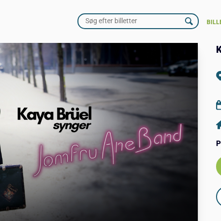
BILL
K
P