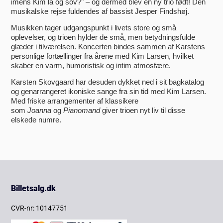
imens Kim lå og sov?" – og dermed blev en ny trio født! Den
musikalske rejse fuldendes af bassist Jesper Findshøj.
Musikken tager udgangspunkt i livets store og små
oplevelser, og trioen hylder de små, men betydningsfulde
glæder i tilværelsen. Koncerten bindes sammen af Karstens
personlige fortællinger fra årene med Kim Larsen, hvilket
skaber en varm, humoristisk og intim atmosfære.
Karsten Skovgaard har desuden dykket ned i sit bagkatalog
og genarrangeret ikoniske sange fra sin tid med Kim Larsen.
Med friske arrangementer af klassikere
som
Joanna
og
Pianomand
giver trioen nyt liv til disse
elskede numre.
Billetsalg.dk
CVR-nr: 10147751