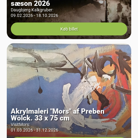
sæson 2026
Daugbjerg Kalkgruber
:
09.02.2026 - 18.10.2026
Køb billet
Akrylmaleri "Mors" af Preben
Wölck. 33 x 75 cm
VisitMors
:
01.03.2026 - 31.12.2026