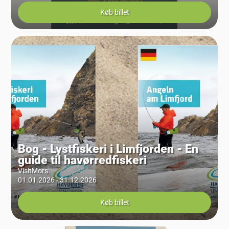
Køb billet
Bog - Lystfiskeri i Limfjorden - En
guide til havørredfiskeri
VisitMors
:
01.01.2026 - 31.12.2026
Køb billet