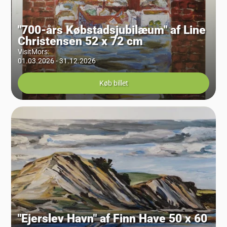
"700-års Købstadsjubilæum" af Line
Christensen 52 x 72 cm
VisitMors
:
01.03.2026 - 31.12.2026
Køb billet
"Ejerslev Havn" af Finn Have 50 x 60