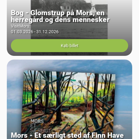
Bog - Glomstrup på Mors, en
herregård og dens mennesker
VisitMors
:
01.03.2026 - 31.12.2026
Køb billet
Mors - Et særligt sted af Finn Have