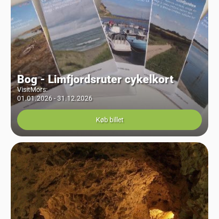
Bog - Limfjordsruter cykelkort
VisitMors
:
01.01.2026 - 31.12.2026
Køb billet