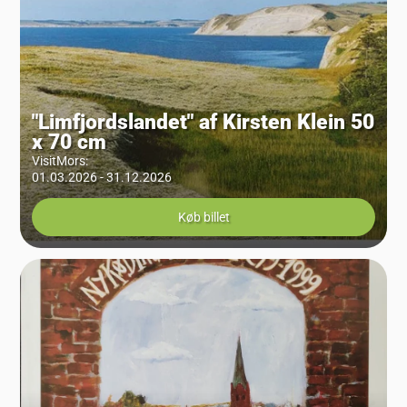
"Limfjordslandet" af Kirsten Klein 50
x 70 cm
VisitMors
:
01.03.2026 - 31.12.2026
Køb billet