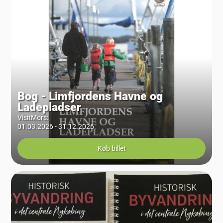
Bog - Limfjordens Havne og
Ladepladser
VisitMors
:
01.03.2026 - 31.12.2026
Køb billet