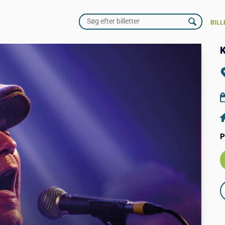
BILL
K
P