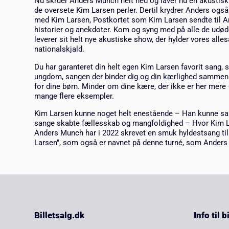
Nu skruer Anders Munch helt ned og laver nu en akustisk
de oversete Kim Larsen perler. Dertil krydrer Anders ogs
med Kim Larsen, Postkortet som Kim Larsen sendte til
historier og anekdoter. Kom og syng med på alle de udød
leverer sit helt nye akustiske show, der hylder vores a
nationalskjald.
Du har garanteret din helt egen Kim Larsen favorit sang,
ungdom, sangen der binder dig og din kærlighed sammen
for dine børn. Minder om dine kære, der ikke er her mere
mange flere eksempler.
Kim Larsen kunne noget helt enestående – Han kunne sa
sange skabte fællesskab og mangfoldighed – Hvor Kim Lars
Anders Munch har i 2022 skrevet en smuk hyldestsang t
Larsen", som også er navnet på denne turné, som Anders 
Billetsalg.dk
Info til 