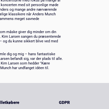
 koncertturne med fokus på mange af
å koncerten med sit personlige møde
 Anders og mange andre nærværende
elige klassikere når Anders Munch
llesammens meget savnede
 som måske giver dig minder om din
. Kim Larsen sangen du præsenterede
 – og du kunne sikkert blive ved med
mle dig og mig – hans fantastiske
en befandt sig, var der plads til alle.
il Kim Larsen som hedder "Kære
Munch har undfanget idéen til.
billetkøbere
GDPR