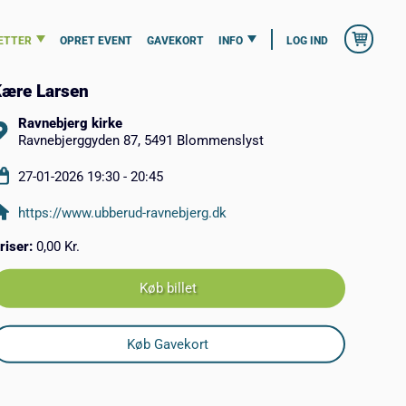
ETTER
OPRET EVENT
GAVEKORT
INFO
LOG IND
ære Larsen
Ravnebjerg kirke
Ravnebjerggyden 87, 5491 Blommenslyst
27-01-2026 19:30 - 20:45
https://www.ubberud-ravnebjerg.dk
riser:
0,00 Kr.
Køb billet
Køb Gavekort