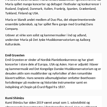
Maria spillet mange koncerter og deltaget i festivaler og konkurrencer i
Rusland, England, Danmark, Italien, Frankrig, Spanien, Grækenland,
Tyskland, Finland og USA.
Maria er blandt andet medlem af Duo Plus, det eksperimenterende
ensemble Lydenskab, og har spillet flere gange med Granhøj Dans
Company.
Udover at virke som solist og kammermusiker i ind og udland,
underviser Maria på Det Jyske Musikkonservatorium og Aalborg
Kulturskole.
Emil Gryesten
Emil Gryesten er vinder af Nordisk Pianistkonkurrence og har givet
koncerter i store dele af Europa, USA og Asien. Han er adjunkt i klaver
og kammermusik ved Det Kongelige Danske Musikkonservatorium og er
desuden aktiv som musikforsker og nyfortolker af den romantiske
klavertradition. Hans seneste albumudgivelser omfatter Beethoven-
fortolkninger på moderne og historiske instrumenter samt en
indspilning af Chopin på Érard-flygel fra 1837.
Kumi Shimizu
Kumi Shimizu har siden 2019 været ansat som 1. soloviolinist og