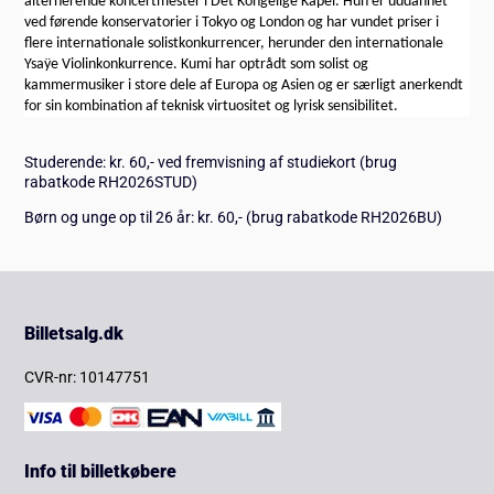
alternerende koncertmester i Det Kongelige Kapel. Hun er uddannet
ved førende konservatorier i Tokyo og London og har vundet priser i
flere internationale solistkonkurrencer, herunder den internationale
Ysaÿe Violinkonkurrence. Kumi har optrådt som solist og
kammermusiker i store dele af Europa og Asien og er særligt anerkendt
for sin kombination af teknisk virtuositet og lyrisk sensibilitet.
Studerende: kr. 60,- ved fremvisning af studiekort (brug
rabatkode RH2026STUD)
Børn og unge op til 26 år: kr. 60,- (brug rabatkode RH2026BU)
Billetsalg.dk
CVR-nr: 10147751
Info til billetkøbere