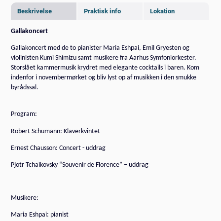
Beskrivelse
Praktisk info
Lokation
Gallakoncert
Gallakoncert med de to pianister Maria Eshpai, Emil Gryesten og
violinisten Kumi Shimizu samt musikere fra Aarhus Symfoniorkester.
Storslået kammermusik krydret med elegante cocktails i baren. Kom
indenfor i novembermørket og bliv lyst op af musikken i den smukke
byrådssal.
Program:
Robert Schumann: Klaverkvintet
Ernest Chausson: Concert - uddrag
Pjotr Tchaikovsky “Souvenir de Florence” – uddrag
Musikere:
Maria Eshpai: pianist