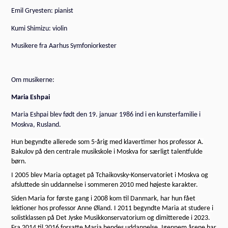
Emil Gryesten: pianist
Kumi Shimizu: violin
Musikere fra Aarhus Symfoniorkester
Om musikerne:
Maria Eshpai
Maria Eshpai blev født den 19. januar 1986 ind i en kunsterfamilie i
Moskva, Rusland.
Hun begyndte allerede som 5-årig med klavertimer hos professor A.
Bakulov på den centrale musikskole i Moskva for særligt talentfulde
børn.
I 2005 blev Maria optaget på Tchaikovsky-Konservatoriet i Moskva og
afsluttede sin uddannelse i sommeren 2010 med højeste karakter.
Siden Maria for første gang i 2008 kom til Danmark, har hun fået
lektioner hos professor Anne Øland. I 2011 begyndte Maria at studere i
solistklassen på Det Jyske Musikkonservatorium og dimitterede i 2023.
Fra 2014 til 2016 forsatte Maria hendes uddannelse. Igennem årene har