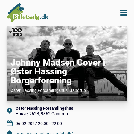
Johnny Madsen Cover i
Øster Hassing
Borgerforening
Øster Hassing Forsamlingshus
, Gandrup
Øster Hassing Forsamlingshus
Houvej 262B, 9362 Gandrup
06-02-2027 20:00 - 22:00
https://xn--sterhassing-fgb.dk/