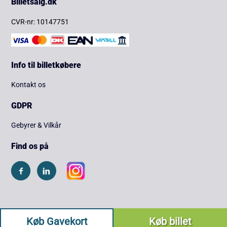
Billetsalg.dk
CVR-nr: 10147751
Info til billetkøbere
Kontakt os
GDPR
Gebyrer & Vilkår
Find os på
Køb Gavekort
Køb billet
Copyright © 2026