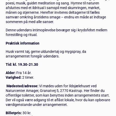
poesi, musik, guidet meditation og sang. Hymne til naturen
afsluttes med et ildritual i samspil med skumringen, mørket,
månen og stjernerne. Herefter inviteres deltagerne til fælles
samvær omkring årstidens smage – endnu en måde at indtage
sommeren på med alle sanser.
Denne udendørs intimoplevelse bevæger sig i krydsfeltet mellem
forestilling og ritual.
Praktisk information
Husk varmt tøj, gerne uldundertøj og mygspray, da
arrangementet foregår udendørs.
Tid:
kl. 19.30-21.30
Alder:
Fra 14 år.
Varighed:
2 timer.
Mødested/adresse:
Vi mødes uden for Ildsjælehuset ved
Naturcenter Amager, Granatvej 5, 2770 Kastrup. Her finder du
offentlige toiletter, som kan benyttes inden arrangementets start.
Der vil også være adgang til et aflåst lokale, hvor du kan opbevare
værdigenstande under arrangementet.
Billetpris:
30 kr.