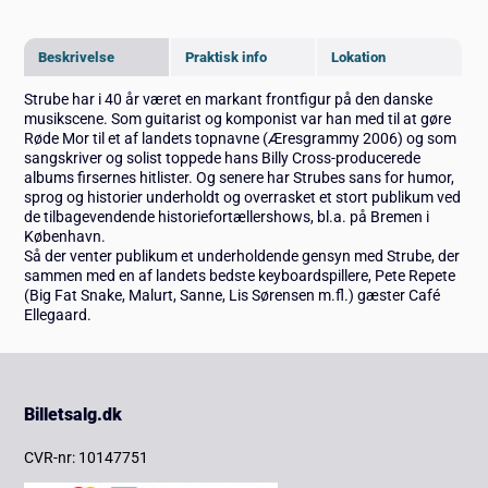
Beskrivelse
Praktisk info
Lokation
Strube har i 40 år været en markant frontfigur på den danske
musikscene. Som guitarist og komponist var han med til at gøre
Røde Mor til et af landets topnavne (Æresgrammy 2006) og som
sangskriver og solist toppede hans Billy Cross-producerede
albums firsernes hitlister. Og senere har Strubes sans for humor,
sprog og historier underholdt og overrasket et stort publikum ved
de tilbagevendende historiefortællershows, bl.a. på Bremen i
København.
Så der venter publikum et underholdende gensyn med Strube, der
sammen med en af landets bedste keyboardspillere, Pete Repete
(Big Fat Snake, Malurt, Sanne, Lis Sørensen m.fl.) gæster Café
Ellegaard.
Billetsalg.dk
CVR-nr: 10147751