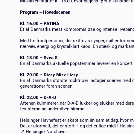
Musikken starter kl. 16.00, hvor dagens første kunstner å
Program – Hovedscenen
Kl. 16.00 –
PATINA
Et af Danmarks mest kompromisløse og intense liveband
Med tre frontpersoner, der skiftevis synger, spiller trom
nærvær, energi og krystalklart kaos. En stærk og markant
Kl. 18.00 –
Svea S
En af Danmarks aktuelle popstemmer leverer en koncert
Kl. 20.00 –
Dizzy Mizz Lizzy
En af Danmarks største rocktrioer indtager scenen med ma
generationer foran scenen.
Kl. 22.00 –
D-A-D
Aftenen kulminerer, når D-A-D lukker og slukker med de
feststemning under åben himmel.
Helsingør Havnefest er skabt som én samlet dag, hvor 
Det er uformelt, det er stort – og det er lige midt i Helsin
📍 Helsingør Nordhavn