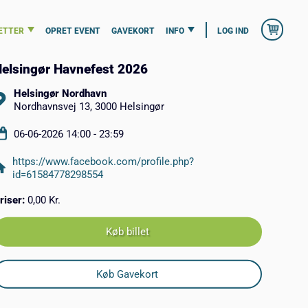
ETTER
OPRET EVENT
GAVEKORT
INFO
LOG IND
elsingør Havnefest 2026
Helsingør Nordhavn
Nordhavnsvej 13, 3000 Helsingør
06-06-2026 14:00 - 23:59
https://www.facebook.com/profile.php?
id=61584778298554
riser:
0,00 Kr.
Køb billet
Køb Gavekort