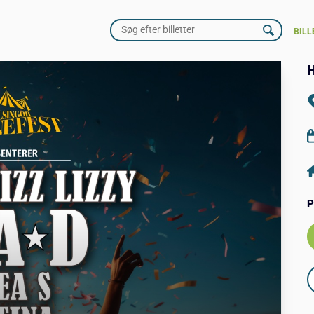
BILL
H
P