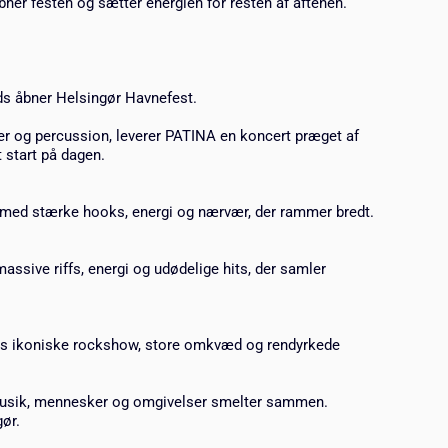
bner festen og sætter energien for resten af aftenen.
s åbner Helsingør Havnefest.
mer og percussion, leverer PATINA en koncert præget af
 start på dagen.
 med stærke hooks, energi og nærvær, der rammer bredt.
ssive riffs, energi og udødelige hits, der samler
res ikoniske rockshow, store omkvæd og rendyrkede
musik, mennesker og omgivelser smelter sammen.
gør.