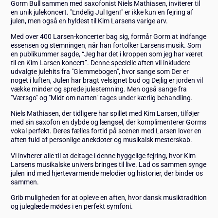
Gorm Bull sammen med saxofonist Niels Mathiasen, inviterer til
en unik julekoncert. "Endelig Jul Igen!" er ikke kun en fejring af
julen, men også en hyldest til Kim Larsens varige arv.
Med over 400 Larsen-koncerter bag sig, formår Gorm at indfange
essensen og stemningen, når han fortolker Larsens musik. Som
en publikummer sagde, “Jeg har det i kroppen som jeg har været
til en Kim Larsen koncert”. Denne specielle aften vil inkludere
udvalgte julehits fra "Glemmebogen", hvor sange som Der er
noget i luften, Julen har bragt velsignet bud og Dejlig er jorden vil
vække minder og sprede julestemning. Men også sange fra
"Værsgo" og "Midt om natten" tages under kærlig behandling.
Niels Mathiasen, der tidligere har spillet med Kim Larsen, tilføjer
med sin saxofon en dybde og længsel, der komplimenterer Gorms
vokal perfekt. Deres fælles fortid på scenen med Larsen lover en
aften fuld af personlige anekdoter og musikalsk mesterskab.
Vi inviterer alle til at deltage i denne hyggelige fejring, hvor Kim
Larsens musikalske univers bringes til live. Lad os sammen synge
julen ind med hjertevarmende melodier og historier, der binder os
sammen.
Grib muligheden for at opleve en aften, hvor dansk musiktradition
og juleglæde mødes i en perfekt symfoni.