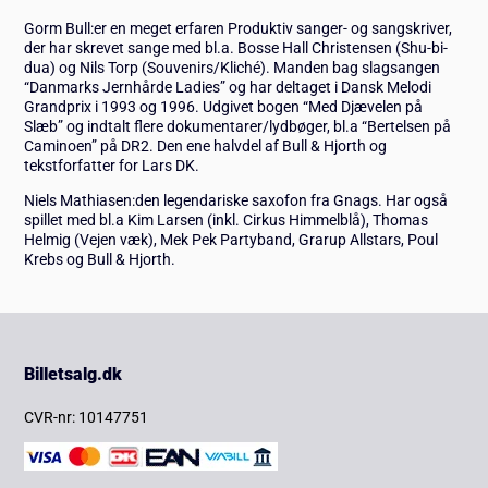
Gorm Bull:er en meget erfaren Produktiv sanger- og sangskriver,
der har skrevet sange med bl.a. Bosse Hall Christensen (Shu-bi-
dua) og Nils Torp (Souvenirs/Kliché). Manden bag slagsangen
“Danmarks Jernhårde Ladies” og har deltaget i Dansk Melodi
Grandprix i 1993 og 1996. Udgivet bogen “Med Djævelen på
Slæb” og indtalt flere dokumentarer/lydbøger, bl.a “Bertelsen på
Caminoen” på DR2. Den ene halvdel af Bull & Hjorth og
tekstforfatter for Lars DK.
Niels Mathiasen:den legendariske saxofon fra Gnags. Har også
spillet med bl.a Kim Larsen (inkl. Cirkus Himmelblå), Thomas
Helmig (Vejen væk), Mek Pek Partyband, Grarup Allstars, Poul
Krebs og Bull & Hjorth.
Billetsalg.dk
CVR-nr: 10147751