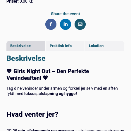
Priser:
0,00 Kr.
Share the event
Beskrivelse
Praktisk info
Lokation
Beskrivelse
💖 Girls Night Out – Den Perfekte
Venindeaften! 💖
Tag dine veninder under armen og forkæl jer selv med en aften
fyldt med
luksus, afslapning og hygge!
Hvad venter jer?
💆‍♀️
20 min. afslappende ryg massage
– slip hverdagens stress og