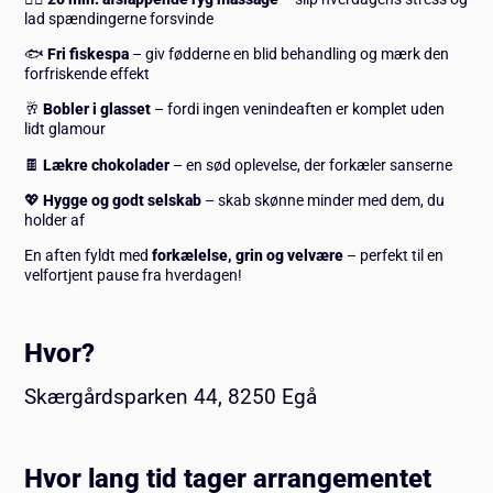
lad spændingerne forsvinde
🐟
Fri fiskespa
– giv fødderne en blid behandling og mærk den
forfriskende effekt
🥂
Bobler i glasset
– fordi ingen venindeaften er komplet uden
lidt glamour
🍫
Lækre chokolader
– en sød oplevelse, der forkæler sanserne
💖
Hygge og godt selskab
– skab skønne minder med dem, du
holder af
En aften fyldt med
forkælelse, grin og velvære
– perfekt til en
velfortjent pause fra hverdagen!
Hvor?
Skærgårdsparken 44, 8250 Egå
Hvor lang tid tager arrangementet