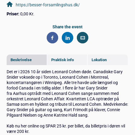
https://besser-forsamlingshus.dk/
Priser:
0,00 Kr.
Share the event
Beskrivelse
Praktisk info
Lokation
Det er i 2026 10 år siden Leonard Cohen døde. Canadiske Gary
Snider voksede op i Toronto, Leonard Cohen i Montreal,
koncertarrangøren i Winnipeg. Alle tre havde ude længsel og
forlod Canada i en tidlig alder. I flere år har Gary Snider
fra Aarhus optrådt med Leonard Cohen sange sammen med
orkestret Leonard Cohen Affair. Kvartetten LCA optræder på
Samsø som en hyldest og tribute til Leonard Cohen. Medvirkende:
Gary Snider på guitar og sang, Kurt Frimodt på klaver, Connie
Pilgaard Nielsen og Anne Katrine Hald sang.
Køb nu her online og SPAR 25 kr. per billet, da billetpris i døren vil
være 200 kr.