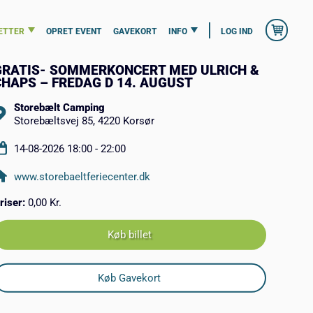
ETTER
OPRET EVENT
GAVEKORT
INFO
LOG IND
GRATIS- SOMMERKONCERT MED ULRICH &
CHAPS – FREDAG D 14. AUGUST
Storebælt Camping
Storebæltsvej 85, 4220 Korsør
14-08-2026 18:00 - 22:00
www.storebaeltferiecenter.dk
riser:
0,00 Kr.
Køb billet
Køb Gavekort