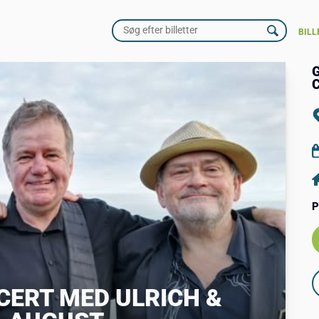
BILL
P
ERT MED ULRICH &