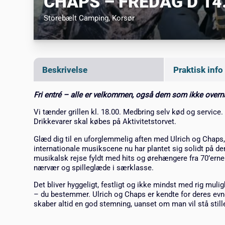
CHAPS – FREDAG D 14
Storebælt Camping
, Korsør
Beskrivelse
Praktisk info
Fri entré – alle er velkommen, også dem som ikke over
Vi tænder grillen kl. 18.00. Medbring selv kød og service
Drikkevarer skal købes på Aktivitetstorvet.
Glæd dig til en uforglemmelig aften med Ulrich og Chaps,
internationale musikscene nu har plantet sig solidt på d
musikalsk rejse fyldt med hits og ørehængere fra 70’ern
nærvær og spilleglæde i særklasse.
Det bliver hyggeligt, festligt og ikke mindst med rig mulig
– du bestemmer. Ulrich og Chaps er kendte for deres evne 
skaber altid en god stemning, uanset om man vil stå stille