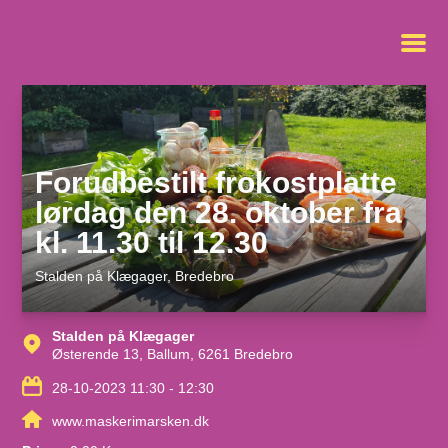
Forudbestilt frokostplatte
lørdag den 28. oktober fra
kl. 11.30 til 12.30
Stalden på Klægager
, Bredebro
Stalden på Klægager
Østerende 13, Ballum, 6261 Bredebro
28-10-2023 11:30 - 12:30
www.maskerimarsken.dk