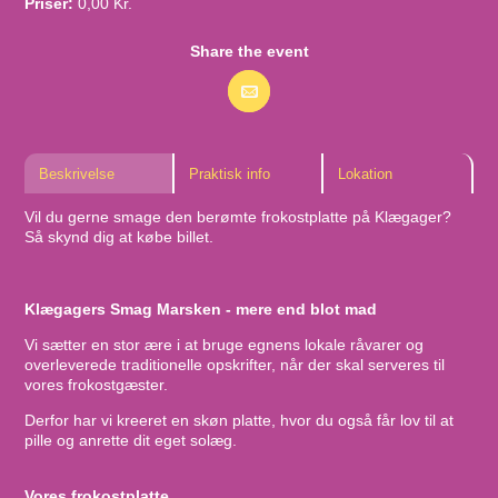
Priser:
0,00 Kr.
Share the event
Beskrivelse
Praktisk info
Lokation
Vil du gerne smage den berømte frokostplatte på Klægager?
Så skynd dig at købe billet.
Klægagers Smag Marsken - mere end blot mad
Vi sætter en stor ære i at bruge egnens lokale råvarer og
overleverede traditionelle opskrifter, når der skal serveres til
vores frokostgæster.
Derfor har vi kreeret en skøn platte, hvor du også får lov til at
pille og anrette dit eget solæg.
Vores frokostplatte