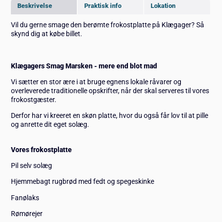
Beskrivelse
Praktisk info
Lokation
Vil du gerne smage den berømte frokostplatte på Klægager? Så
skynd dig at købe billet.
Klægagers Smag Marsken - mere end blot mad
Vi sætter en stor ære i at bruge egnens lokale råvarer og
overleverede traditionelle opskrifter, når der skal serveres til vores
frokostgæster.
Derfor har vi kreeret en skøn platte, hvor du også får lov til at pille
og anrette dit eget solæg.
Vores frokostplatte
Pil selv solæg
Hjemmebagt rugbrød med fedt og spegeskinke
Fanølaks
Rømørejer