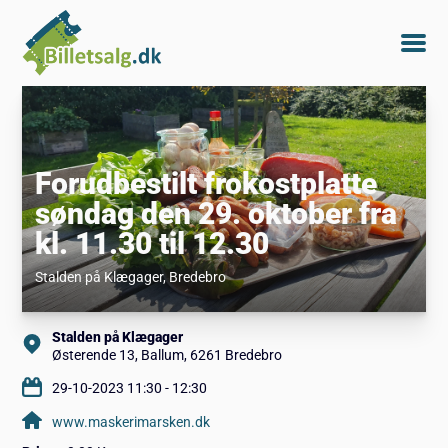
Forudbestilt frokostplatte
søndag den 29. oktober fra
kl. 11.30 til 12.30
Stalden på Klægager
, Bredebro
Stalden på Klægager
Østerende 13, Ballum, 6261 Bredebro
29-10-2023 11:30 - 12:30
www.maskerimarsken.dk