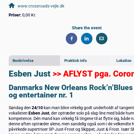
www.crossroads-vejle.dk
Priser:
0,00 Kr.
Share the event
Beskrivelse
Praktisk info
Lokation
Esben Just
>> AFLYST pga. Coro
Danmarks New Orleans Rock’n’Blues 
og entertainer nr. 1
Søndag den
24/10
kan man blive virkelig godt underholdt af tangen
vokalisten
Esben Just
, der optræder solo på slap line med både hu
kompetence. Dén mand kan virkelig få tingene til at flytte sig, både
denne aften optræder alene, men sandelig også som i de velkendte 
påvirkede supertrioer SP-Just-Frost og Skipper, Just & Frost. Især S