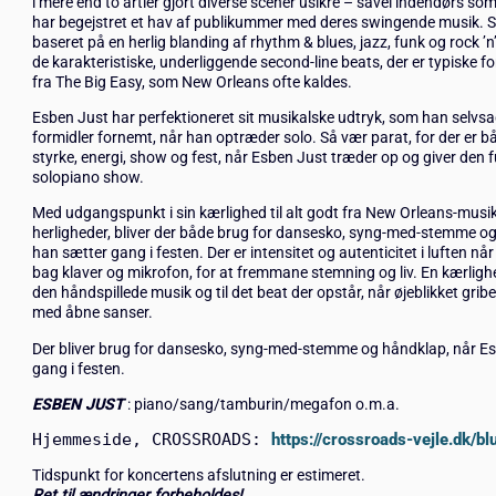
i mere end to årtier gjort diverse scener usikre – såvel indendørs s
har begejstret et hav af publikummer med deres swingende musik.
baseret på en herlig blanding af rhythm & blues, jazz, funk og rock ’n’
de karakteristiske, underliggende second-line beats, der er typiske 
fra The Big Easy, som New Orleans ofte kaldes.
Esben Just har perfektioneret sit musikalske udtryk, som han selvs
formidler fornemt, når han optræder solo. Så vær parat, for der er 
styrke, energi, show og fest, når Esben Just træder op og giver den ful
solopiano show.
Med udgangspunkt i sin kærlighed til alt godt fra New Orleans-musi
herligheder, bliver der både brug for dansesko, syng-med-stemme o
han sætter gang i festen. Der er intensitet og autenticitet i luften nå
bag klaver og mikrofon, for at fremmane stemning og liv. En kærlighe
den håndspillede musik og til det beat der opstår, når øjeblikket grib
med åbne sanser.
Der bliver brug for dansesko, syng-med-stemme og håndklap, når E
gang i festen.
ESBEN JUST
: piano/sang/tamburin/megafon o.m.a.
Hjemmeside, CROSSROADS: 
https://crossroads-vejle.dk/b
Tidspunkt for koncertens afslutning er estimeret.
Ret til ændringer forbeholdes!