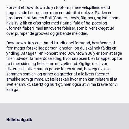
Forvent et Downtown July i topform, mere velspillende end
nogensinde før - og som man er nødt til at opleve. Pladen er
produceret af Anders Boll (Ganger, Lowly, Rigmor), og lyder som
hvis Tv-2 fik en efternøler med Patina, fuld af høj poesi og
uformelt flaberi, med introverte følelser, som bliver skreget ud
over pumpende grooves og gribende melodier.
Downtown July er et band i traditionel forstand, bestående af
fem meget forskellige personligheder - og du skal nok få dig en
yndling. At tage til en koncert med Downtown July er som at tage
til en udvidet familiefødselsdag, hvor snapsen blev knappet op for
to timer siden og følelserne nu vælter ud. Og lige der, hvor
tilværelsen bliver sat på pause for en stund, bevæger vi os
sammen som en, og griner og græder af alle livets facetter -
smukke som grimme. Et fællesskab hvor man kan relatere til at
livet er smukt, stærkt og hurtigt, men også at vi må kravle før vi
kan gå.
Billetsalg.dk