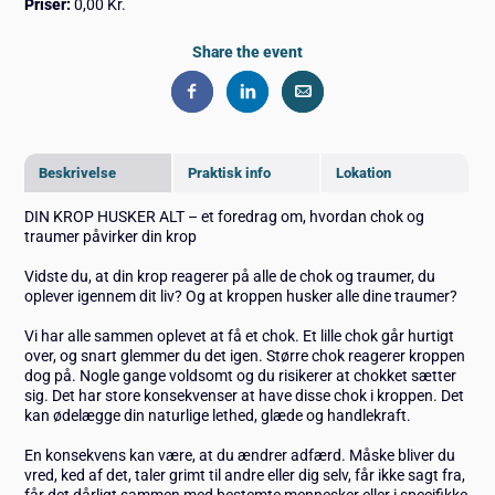
Priser:
0,00 Kr.
Share the event
Beskrivelse
Praktisk info
Lokation
DIN KROP HUSKER ALT – et foredrag om, hvordan chok og
traumer påvirker din krop
Vidste du, at din krop reagerer på alle de chok og traumer, du
oplever igennem dit liv? Og at kroppen husker alle dine traumer?
Vi har alle sammen oplevet at få et chok. Et lille chok går hurtigt
over, og snart glemmer du det igen. Større chok reagerer kroppen
dog på. Nogle gange voldsomt og du risikerer at chokket sætter
sig. Det har store konsekvenser at have disse chok i kroppen. Det
kan ødelægge din naturlige lethed, glæde og handlekraft.
En konsekvens kan være, at du ændrer adfærd. Måske bliver du
vred, ked af det, taler grimt til andre eller dig selv, får ikke sagt fra,
får det dårligt sammen med bestemte mennesker eller i specifikke