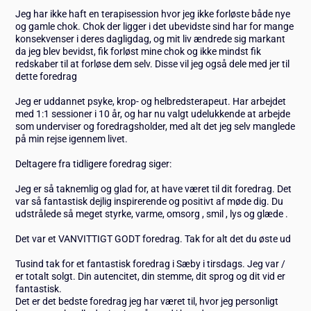
Jeg har ikke haft en terapisession hvor jeg ikke forløste både nye
og gamle chok. Chok der ligger i det ubevidste sind har for mange
konsekvenser i deres dagligdag, og mit liv ændrede sig markant
da jeg blev bevidst, fik forløst mine chok og ikke mindst fik
redskaber til at forløse dem selv. Disse vil jeg også dele med jer til
dette foredrag
Jeg er uddannet psyke, krop- og helbredsterapeut. Har arbejdet
med 1:1 sessioner i 10 år, og har nu valgt udelukkende at arbejde
som underviser og foredragsholder, med alt det jeg selv manglede
på min rejse igennem livet.
Deltagere fra tidligere foredrag siger:
Jeg er så taknemlig og glad for, at have været til dit foredrag. Det
var så fantastisk dejlig inspirerende og positivt af møde dig. Du
udstrålede så meget styrke, varme, omsorg , smil , lys og glæde .
Det var et VANVITTIGT GODT foredrag. Tak for alt det du øste ud
Tusind tak for et fantastisk foredrag i Sæby i tirsdags. Jeg var /
er totalt solgt. Din autencitet, din stemme, dit sprog og dit vid er
fantastisk.
Det er det bedste foredrag jeg har været til, hvor jeg personligt