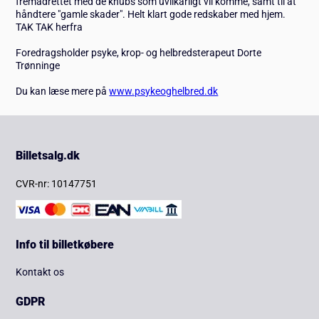
fremadrettet med de knubs som uvilkårligt vil komme, samt til at
håndtere "gamle skader". Helt klart gode redskaber med hjem.
TAK TAK herfra
Foredragsholder psyke, krop- og helbredsterapeut Dorte
Trønninge
Du kan læse mere på
www.psykeoghelbred.dk
Billetsalg.dk
CVR-nr: 10147751
Info til billetkøbere
Kontakt os
GDPR