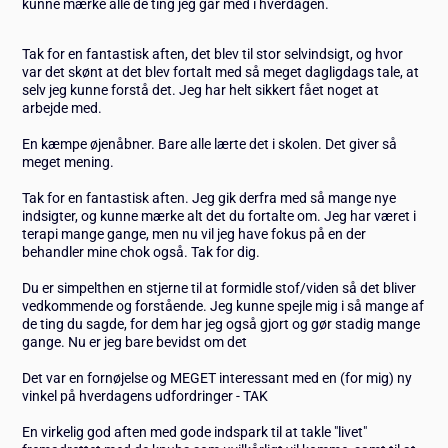
kunne mærke alle de ting jeg går med i hverdagen.
Tak for en fantastisk aften, det blev til stor selvindsigt, og hvor
var det skønt at det blev fortalt med så meget dagligdags tale, at
selv jeg kunne forstå det. Jeg har helt sikkert fået noget at
arbejde med.
En kæmpe øjenåbner. Bare alle lærte det i skolen. Det giver så
meget mening.
Tak for en fantastisk aften. Jeg gik derfra med så mange nye
indsigter, og kunne mærke alt det du fortalte om. Jeg har været i
terapi mange gange, men nu vil jeg have fokus på en der
behandler mine chok også. Tak for dig.
Du er simpelthen en stjerne til at formidle stof/viden så det bliver
vedkommende og forstående. Jeg kunne spejle mig i så mange af
de ting du sagde, for dem har jeg også gjort og gør stadig mange
gange. Nu er jeg bare bevidst om det
Det var en fornøjelse og MEGET interessant med en (for mig) ny
vinkel på hverdagens udfordringer - TAK
En virkelig god aften med gode indspark til at takle "livet"