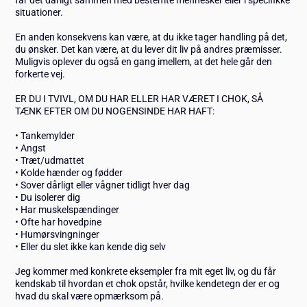
situationer.
En anden konsekvens kan være, at du ikke tager handling på det,
du ønsker. Det kan være, at du lever dit liv på andres præmisser.
Muligvis oplever du også en gang imellem, at det hele går den
forkerte vej.
ER DU I TVIVL, OM DU HAR ELLER HAR VÆRET I CHOK, SÅ
TÆNK EFTER OM DU NOGENSINDE HAR HAFT:
• Tankemylder
• Angst
• Træt/udmattet
• Kolde hænder og fødder
• Sover dårligt eller vågner tidligt hver dag
• Du isolerer dig
• Har muskelspændinger
• Ofte har hovedpine
• Humørsvingninger
• Eller du slet ikke kan kende dig selv
Jeg kommer med konkrete eksempler fra mit eget liv, og du får
kendskab til hvordan et chok opstår, hvilke kendetegn der er og
hvad du skal være opmærksom på.