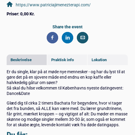
https://www.patriciajimenezterapi.com/
Priser:
0,00 Kr.
Share the event
Beskrivelse
Praktisk info
Lokation
Er du single, klar på at møde nye mennesker - og har du lyst til at
gøre det på en sjovere måde end endnu en kop kaffe eller
halvkedelig gåtur om søen?
Så skal du hilse velkommen til Københavns nyeste datingevent:
Dance&Date
Glæd dig til cirka 2 timers Bachata for begyndere, hvor vi tager
det fra bunden, så ALLE kan være med. Du lærer grundtrinene,
får grint, mærket kroppen – og vigtigst af alt: Du møder en masse
skønne og modige singler mellem 30-50 år, som også er kommet
for at skabe ægte, levende kontakt væk fra døde datingapps.
Du får: