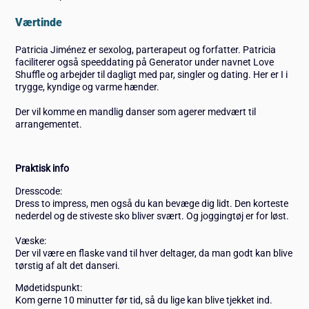
Værtinde
Patricia Jiménez er sexolog, parterapeut og forfatter. Patricia
faciliterer også speeddating på Generator under navnet Love
Shuffle og arbejder til dagligt med par, singler og dating. Her er I i
trygge, kyndige og varme hænder.
Der vil komme en mandlig danser som agerer medvært til
arrangementet.
Praktisk info
Dresscode:
Dress to impress, men også du kan bevæge dig lidt. Den korteste
nederdel og de stiveste sko bliver svært. Og joggingtøj er for løst.
Væske:
Der vil være en flaske vand til hver deltager, da man godt kan blive
tørstig af alt det danseri.
Mødetidspunkt:
Kom gerne 10 minutter før tid, så du lige kan blive tjekket ind.