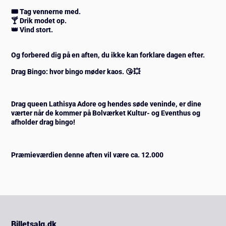
🎟️ Tag vennerne med.
🍸 Drik modet op.
👑 Vind stort.
Og forbered dig på en aften, du ikke kan forklare dagen efter.
Drag Bingo: hvor bingo møder kaos. 😘💥
Drag queen
Lathisya Adore
og hendes søde veninde, er dine
værter når de kommer på Bolværket Kultur- og Eventhus og
afholder drag bingo!
Præmieværdien denne aften vil være ca.
12.000
Billetsalg.dk