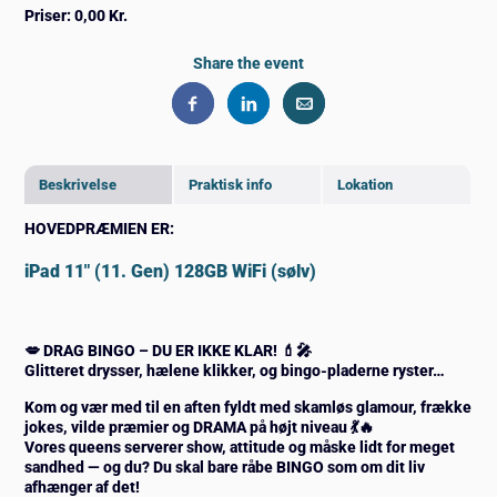
Priser:
0,00 Kr.
Share the event
Beskrivelse
Praktisk info
Lokation
HOVEDPRÆMIEN ER:
iPad 11" (11. Gen) 128GB WiFi (sølv)
💋 DRAG BINGO – DU ER IKKE KLAR! 💄🎤
Glitteret drysser, hælene klikker, og bingo-pladerne ryster…
Kom og vær med til en aften fyldt med
skamløs glamour, frække
jokes, vilde præmier og DRAMA på højt niveau 💃🔥
Vores queens serverer show, attitude og måske lidt for meget
sandhed — og du? Du skal bare råbe
BINGO som om dit liv
afhænger af det!