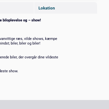
Lokation
e biloplevelse og – show!
d vanvittige ræs, vilde shows, kæmpe
st; biler, biler og biler!
rede biler, der overgår dine vildeste
deste show.