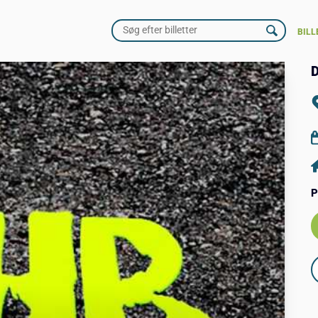
BILL
P