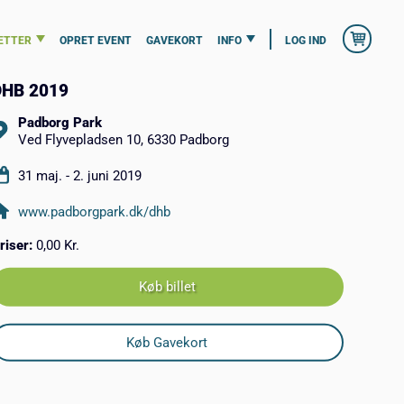
ETTER
OPRET EVENT
GAVEKORT
INFO
LOG IND
DHB 2019
Padborg Park
Ved Flyvepladsen 10, 6330 Padborg
31 maj. - 2. juni 2019
www.padborgpark.dk/dhb
riser:
0,00 Kr.
Køb billet
Køb Gavekort