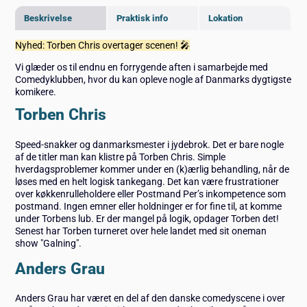
Beskrivelse
Praktisk info
Lokation
Nyhed: Torben Chris overtager scenen! 🎤
Vi glæder os til endnu en forrygende aften i samarbejde med
Comedyklubben, hvor du kan opleve nogle af Danmarks dygtigste
komikere.
Torben Chris
Speed-snakker og danmarksmester i jydebrok. Det er bare nogle
af de titler man kan klistre på Torben Chris. Simple
hverdagsproblemer kommer under en (k)ærlig behandling, når de
løses med en helt logisk tankegang. Det kan være frustrationer
over køkkenrulleholdere eller Postmand Per’s inkompetence som
postmand. Ingen emner eller holdninger er for fine til, at komme
under Torbens lub. Er der mangel på logik, opdager Torben det!
Senest har Torben turneret over hele landet med sit oneman
show "Galning".
Anders Grau
Anders Grau har været en del af den danske comedyscene i over