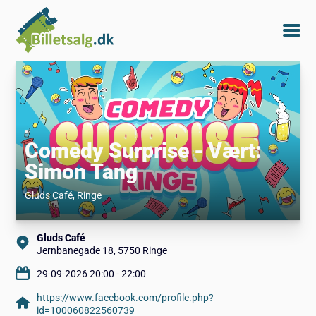
Comedy Surprise - Vært:
Simon Tang
Gluds Café
, Ringe
Gluds Café
Jernbanegade 18, 5750 Ringe
29-09-2026 20:00 - 22:00
https://www.facebook.com/profile.php?
id=100060822560739