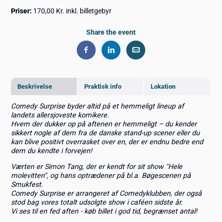
Priser:
170,00 Kr. inkl. billetgebyr
Share the event
Beskrivelse
Praktisk info
Lokation
Comedy Surprise byder altid på et hemmeligt lineup af
landets allersjoveste komikere.
Hvem der dukker op på aftenen er hemmeligt – du kender
sikkert nogle af dem fra de danske stand-up scener eller du
kan blive positivt overrasket over en, der er endnu bedre end
dem du kendte i forvejen!
Værten er Simon Tang, der er kendt for sit show "Hele
molevitten", og hans optrædener på bl.a. Bøgescenen på
Smukfest.
Comedy Surprise er arrangeret af Comedyklubben, der også
stod bag vores totalt udsolgte show i caféen sidste år.
Vi ses til en fed aften - køb billet i god tid, begrænset antal!