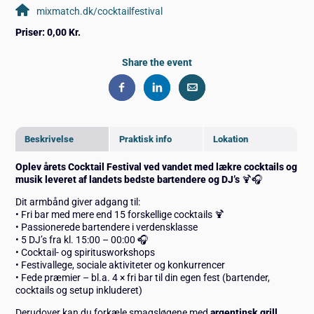
mixmatch.dk/cocktailfestival
Priser:
0,00 Kr.
Share the event
Beskrivelse
Praktisk info
Lokation
Oplev årets Cocktail Festival ved vandet med lækre cocktails og
musik leveret af landets bedste bartendere og DJ’s
🍹🎧
Dit armbånd giver adgang til:
• Fri bar med mere end 15 forskellige cocktails 🍹
• Passionerede bartendere i verdensklasse
• 5 DJ’s fra kl. 15:00 – 00:00 🎧
• Cocktail- og spiritusworkshops
• Festivallege, sociale aktiviteter og konkurrencer
• Fede præmier – bl.a. 4 × fri bar til din egen fest (bartender,
cocktails og setup inkluderet)
Derudover kan du forkæle smagsløgene med
argentinsk grill