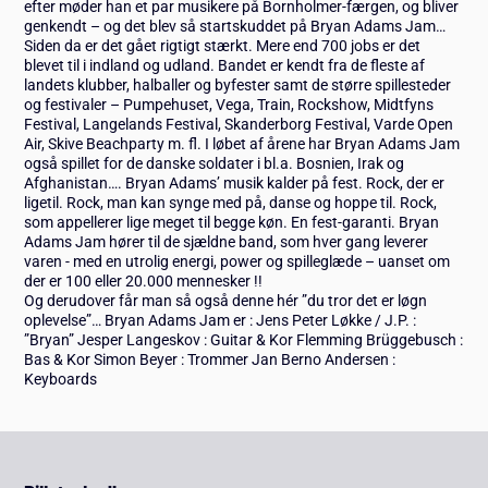
efter møder han et par musikere på Bornholmer-færgen, og bliver
genkendt – og det blev så startskuddet på Bryan Adams Jam…
Siden da er det gået rigtigt stærkt. Mere end 700 jobs er det
blevet til i indland og udland. Bandet er kendt fra de fleste af
landets klubber, halballer og byfester samt de større spillesteder
og festivaler – Pumpehuset, Vega, Train, Rockshow, Midtfyns
Festival, Langelands Festival, Skanderborg Festival, Varde Open
Air, Skive Beachparty m. fl. I løbet af årene har Bryan Adams Jam
også spillet for de danske soldater i bl.a. Bosnien, Irak og
Afghanistan…. Bryan Adams’ musik kalder på fest. Rock, der er
ligetil. Rock, man kan synge med på, danse og hoppe til. Rock,
som appellerer lige meget til begge køn. En fest-garanti. Bryan
Adams Jam hører til de sjældne band, som hver gang leverer
varen - med en utrolig energi, power og spilleglæde – uanset om
der er 100 eller 20.000 mennesker !!
Og derudover får man så også denne hér ”du tror det er løgn
oplevelse”… Bryan Adams Jam er : Jens Peter Løkke / J.P. :
”Bryan” Jesper Langeskov : Guitar & Kor Flemming Brüggebusch :
Bas & Kor Simon Beyer : Trommer Jan Berno Andersen :
Keyboards