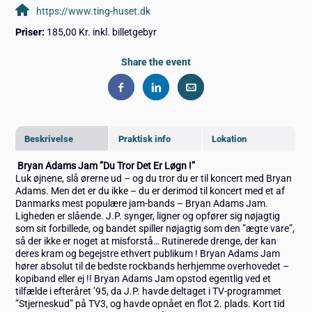
https://www.ting-huset.dk
Priser:
185,00 Kr. inkl. billetgebyr
Share the event
Beskrivelse
Praktisk info
Lokation
Bryan Adams Jam ”Du Tror Det Er Løgn !”
Luk øjnene, slå ørerne ud – og du tror du er til koncert med Bryan
Adams. Men det er du ikke – du er derimod til koncert med et af
Danmarks mest populære jam-bands – Bryan Adams Jam.
Ligheden er slående. J.P. synger, ligner og opfører sig nøjagtig
som sit forbillede, og bandet spiller nøjagtig som den ”ægte vare”,
så der ikke er noget at misforstå… Rutinerede drenge, der kan
deres kram og begejstre ethvert publikum ! Bryan Adams Jam
hører absolut til de bedste rockbands herhjemme overhovedet –
kopiband eller ej !! Bryan Adams Jam opstod egentlig ved et
tilfælde i efteråret ’95, da J.P. havde deltaget i TV-programmet
”Stjerneskud” på TV3, og havde opnået en flot 2. plads. Kort tid