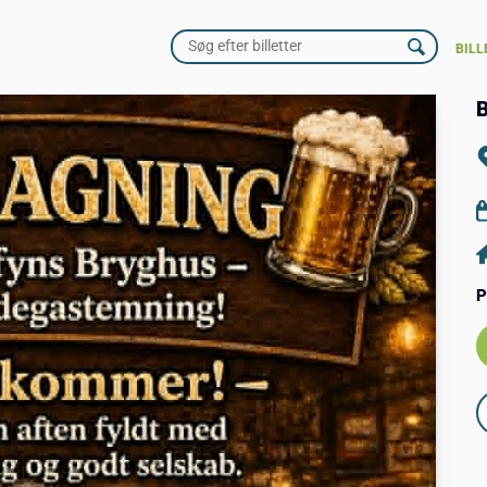
BILL
B
P