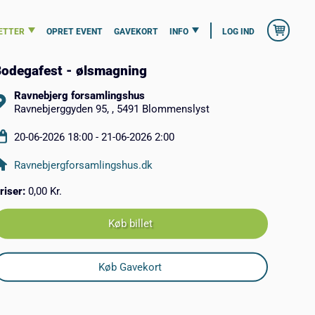
ETTER
OPRET EVENT
GAVEKORT
INFO
LOG IND
odegafest - ølsmagning
Ravnebjerg forsamlingshus
Ravnebjerggyden 95, , 5491 Blommenslyst
20-06-2026 18:00 - 21-06-2026 2:00
Ravnebjergforsamlingshus.dk
riser:
0,00 Kr.
Køb billet
Køb Gavekort