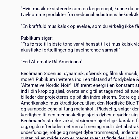
“Hvis musik eksisterede som en lægerecept, kunne du hel
tvivlsomme produkter fra medicinalindustriens heksekøk
“En kraftfuld musikalsk oplevelse, som du virkelig ikke få
Publikum siger:
“Fra første til sidste tone var vi hensat til et musikalsk v
akustiske fortællinger og fascinerende samspil”
"Fed Alternativ Rå Americana“
Bechmann Sidenius: dynamisk, sfærisk og filmisk musik, de
more”! Publikum inviteres ind i en tilstand af fordybelse 
“Alternative Nordic Noir”: Ufiltreret energi i en konstant 
ind i din krop og sjæl, overtaler dig til at tage med på t
billeder der projekteres op på din indre skærm. Store o
Amerikanske musiktraditioner, tilsat den Nordiske Blue To
og sumpede egne af tung melankoli. Pludselig, sniger 
kærlighed til den menneskelige sjæls dybeste rødder sig 
Bechmann's stærke vokal, strømmer hjertelige, karakterfu
dig, og du efterlades i et rum af mening midt i det abstrak
underfundige, rolige og meget dybe trommespil, understø
guitar, på en måde som er meget svær at finde des lige i vo