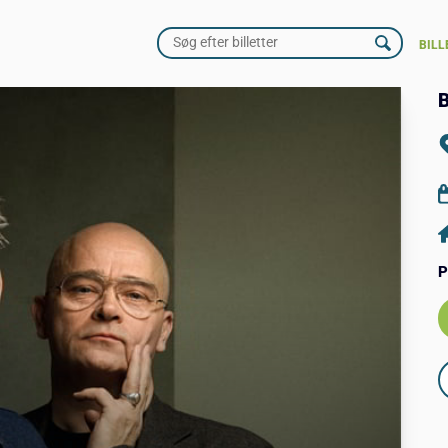
BILL
P