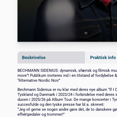
Beskrivelse
Praktisk info
BECHMANN SIDENIUS: dynamisk, sfærisk og filmisk musik, 
more”! Publikum inviteres ind i en tilstand af fordybelse 
“Alternative Nordic Noir”
Bechmann Sidenius er nu klar med deres nye album “If I Coul
Tyskland og Danmark i 2023/24 i forbindelse med deres si
duoen i 2025/26 på Album Tour. De mange koncerter i T
succesfulde og den tyske presse har bl.a. skrevet:
“Jeg vil gerne se nogen andre gøre det, de to danskere gør
effektpedaler og trommer!”