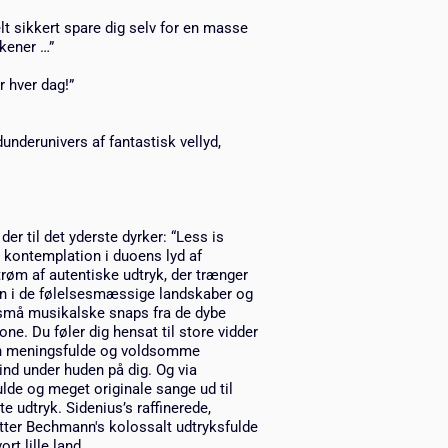
t sikkert spare dig selv for en masse
kener …”
r hver dag!”
idunderunivers af fantastisk vellyd,
r til det yderste dyrker: “Less is
& kontemplation i duoens lyd af
strøm af autentiske udtryk, der trænger
uren i de følelsesmæssige landskaber og
g små musikalske snaps fra de dybe
ne. Du føler dig hensat til store vidder
den meningsfulde og voldsomme
ind under huden på dig. Og via
lde og meget originale sange ud til
te udtryk. Sidenius’s raffinerede,
tter Bechmann's kolossalt udtryksfulde
rt lille land.