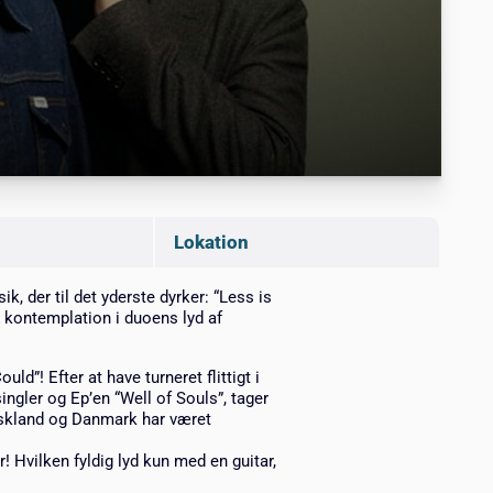
Lokation
der til det yderste dyrker: “Less is
& kontemplation i duoens lyd af
d”! Efter at have turneret flittigt i
ngler og Ep’en “Well of Souls”, tager
yskland og Danmark har været
! Hvilken fyldig lyd kun med en guitar,