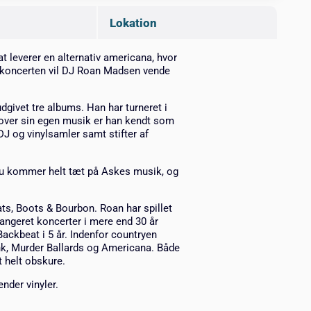
Lokation
t leverer en alternativ americana, hvor
r koncerten vil DJ Roan Madsen vende
dgivet tre albums. Han har turneret i
over sin egen musik er han kendt som
 og vinylsamler samt stifter af
du kommer helt tæt på Askes musik, og
ats, Boots & Bourbon. Roan har spillet
rrangeret koncerter i mere end 30 år
Backbeat i 5 år. Indenfor countryen
nk, Murder Ballards og Americana. Både
 helt obskure.
nder vinyler.