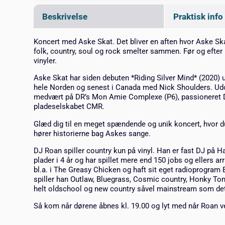
Beskrivelse
Praktisk info
Koncert med Aske Skat. Det bliver en aften hvor Aske Ska
folk, country, soul og rock smelter sammen. Før og efte
vinyler.
Aske Skat har siden debuten *Riding Silver Mind* (2020) u
hele Norden og senest i Canada med Nick Shoulders. Ud
medvært på DR’s Mon Amie Complexe (P6), passioneret DJ
pladeselskabet CMR.
Glæd dig til en meget spændende og unik koncert, hvor 
hører historierne bag Askes sange.
DJ Roan spiller country kun på vinyl. Han er fast DJ på H
plader i 4 år og har spillet mere end 150 jobs og ellers a
bl.a. i The Greasy Chicken og haft sit eget radioprogram 
spiller han Outlaw, Bluegrass, Cosmic country, Honky To
helt oldschool og new country såvel mainstream som det
Så kom når dørene åbnes kl. 19.00 og lyt med når Roan ve