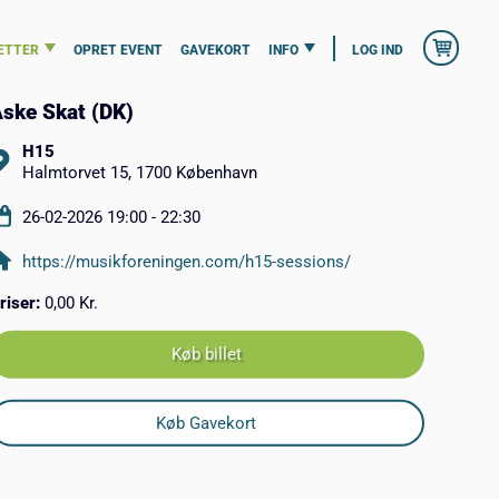
ETTER
OPRET EVENT
GAVEKORT
INFO
LOG IND
ske Skat (DK)
H15
Halmtorvet 15, 1700 København
26-02-2026 19:00 - 22:30
https://musikforeningen.com/h15-sessions/
riser:
0,00 Kr.
Køb billet
Køb Gavekort