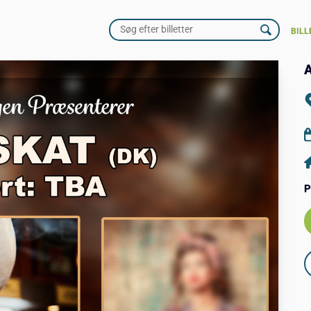
BILL
A
P