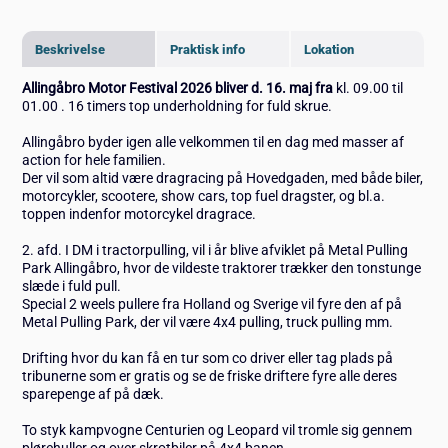
Beskrivelse
Praktisk info
Lokation
Allingåbro Motor Festival 2026 bliver d. 16. maj fra
kl. 09.00 til
01.00 . 16 timers top underholdning for fuld skrue.
Allingåbro byder igen alle velkommen til en dag med masser af
action for hele familien.
Der vil som altid være dragracing på Hovedgaden, med både biler,
motorcykler, scootere, show cars, top fuel dragster, og bl.a.
toppen indenfor motorcykel dragrace.
2. afd. I DM i tractorpulling, vil i år blive afviklet på Metal Pulling
Park Allingåbro, hvor de vildeste traktorer trækker den tonstunge
slæde i fuld pull.
Special 2 weels pullere fra Holland og Sverige vil fyre den af på
Metal Pulling Park, der vil være 4x4 pulling, truck pulling mm.
Drifting hvor du kan få en tur som co driver eller tag plads på
tribunerne som er gratis og se de friske driftere fyre alle deres
sparepenge af på dæk.
To styk kampvogne Centurien og Leopard vil tromle sig gennem
plørehuller og over skrotbiler på 4x4 banen.