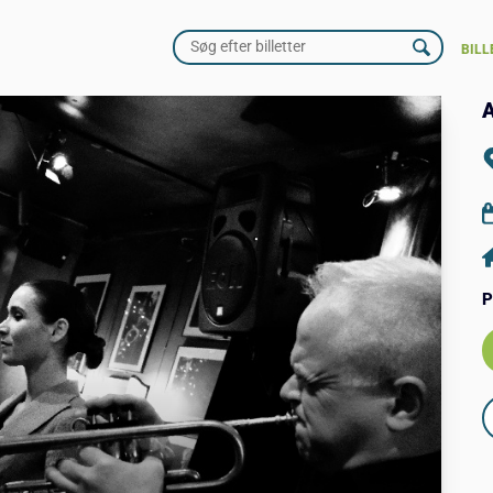
BILL
A
P