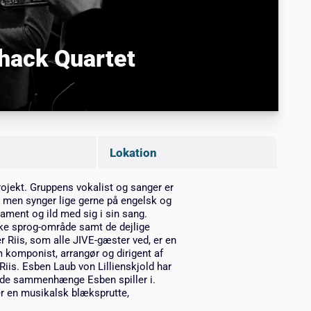
chack Quartet
Lokation
rojekt. Gruppens vokalist og sanger er
e, men synger lige gerne på engelsk og
ament og ild med sig i sin sang.
ske sprog-område samt de dejlige
 Riis, som alle JIVE-gæster ved, er en
 komponist, arrangør og dirigent af
Riis. Esben Laub von Lillienskjold har
i de sammenhænge Esben spiller i.
 er en musikalsk blæksprutte,