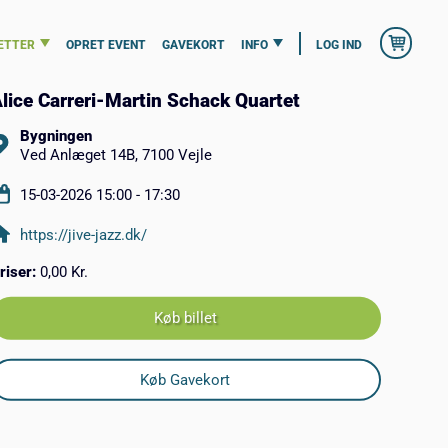
ETTER
OPRET EVENT
GAVEKORT
INFO
LOG IND
lice Carreri-Martin Schack Quartet
Bygningen
Ved Anlæget 14B, 7100 Vejle
15-03-2026 15:00 - 17:30
https://jive-jazz.dk/
riser:
0,00 Kr.
Køb billet
Køb Gavekort