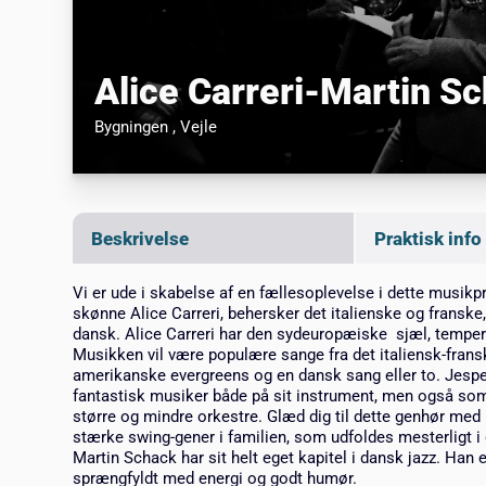
Alice Carreri-Martin S
Bygningen
, Vejle
Beskrivelse
Praktisk info
Vi er ude i skabelse af en fællesoplevelse i dette musikp
skønne Alice Carreri, behersker det italienske og fransk
dansk. Alice Carreri har den sydeuropæiske sjæl, temper
Musikken vil være populære sange fra det italiensk-fran
amerikanske evergreens og en dansk sang eller to. Jesper
fantastisk musiker både på sit instrument, men også som
større og mindre orkestre. Glæd dig til dette genhør med 
stærke swing-gener i familien, som udfoldes mesterligt 
Martin Schack har sit helt eget kapitel i dansk jazz. Han
sprængfyldt med energi og godt humør.