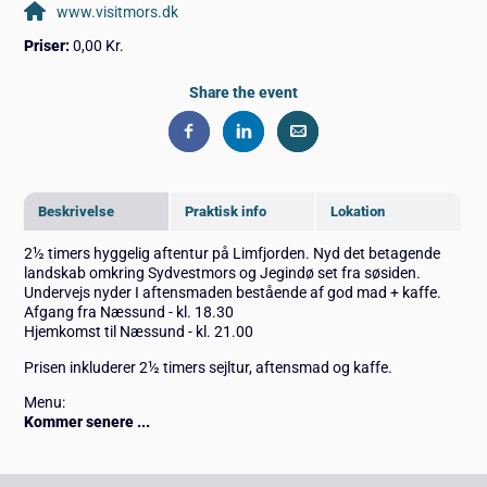
www.visitmors.dk
Priser:
0,00 Kr.
Share the event
Beskrivelse
Praktisk info
Lokation
2½ timers hyggelig aftentur på Limfjorden. Nyd det betagende
landskab omkring Sydvestmors og Jegindø set fra søsiden.
Undervejs nyder I aftensmaden bestående af god mad + kaffe.
Afgang fra Næssund - kl. 18.30
Hjemkomst til Næssund - kl. 21.00
Prisen inkluderer 2½ timers sejltur, aftensmad og kaffe.
Menu:
Kommer senere ...