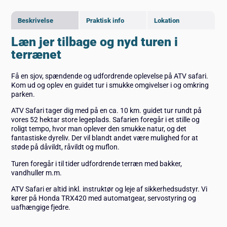
Beskrivelse
Praktisk info
Lokation
Læn jer tilbage og nyd turen i
terrænet
Få en sjov, spændende og udfordrende oplevelse på ATV safari.
Kom ud og oplev en guidet tur i smukke omgivelser i og omkring
parken.
ATV Safari tager dig med på en ca. 10 km. guidet tur rundt på
vores 52 hektar store legeplads. Safarien foregår i et stille og
roligt tempo, hvor man oplever den smukke natur, og det
fantastiske dyreliv. Der vil blandt andet være mulighed for at
støde på dåvildt, råvildt og muflon.
Turen foregår i til tider udfordrende terræn med bakker,
vandhuller m.m.
ATV Safari er altid inkl. instruktør og leje af sikkerhedsudstyr. Vi
kører på Honda TRX420 med automatgear, servostyring og
uafhængige fjedre.